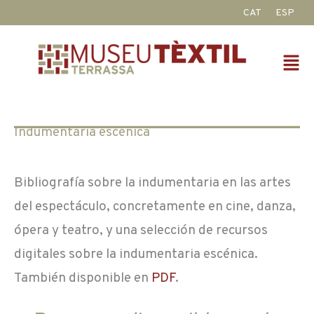
Ir
CAT
ESP
al
contenido
Fl
M
Indumentaria escénica
Bibliografía sobre la indumentaria en las artes
del espectáculo, concretamente en cine, danza,
ópera y teatro, y una selección de recursos
digitales sobre la indumentaria escénica.
También disponible en
PDF
.