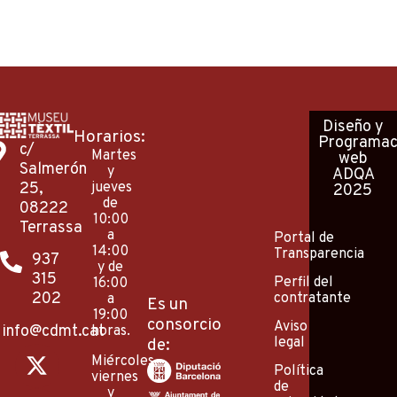
Diseño
y
Horarios:
Programac
c/
Martes
web
Salmerón
y
ADQA
25,
jueves
2025
de
08222
10:00
Terrassa
a
Portal de
14:00
Transparencia
937
y de
315
Perfil del
16:00
202
contratante
a
Es un
19:00
consorcio
Aviso
info@cdmt.cat
horas.
legal
de:
X
I
F
P
Y
Miércoles,
-
n
a
i
o
Política
viernes
de
y