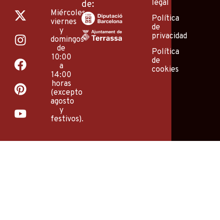
legal
de:
X
I
F
P
Y
Miércoles,
-
n
a
i
o
Política
viernes
de
t
s
c
n
u
y
privacidad
domingos
w
t
e
t
t
de
Política
i
a
b
e
u
10:00
de
a
t
g
o
r
b
cookies
14:00
t
r
o
e
e
horas
e
a
k
s
(excepto
agosto
r
m
t
y
festivos).