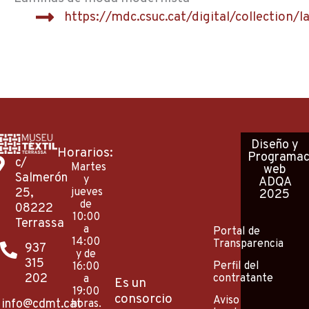
https://mdc.csuc.cat/digital/collectio
Diseño
y
Horarios:
Programac
c/
Martes
web
Salmerón
y
ADQA
25,
jueves
2025
de
08222
10:00
Terrassa
a
Portal de
14:00
Transparencia
937
y de
315
Perfil del
16:00
202
contratante
a
Es un
19:00
consorcio
Aviso
info@cdmt.cat
horas.