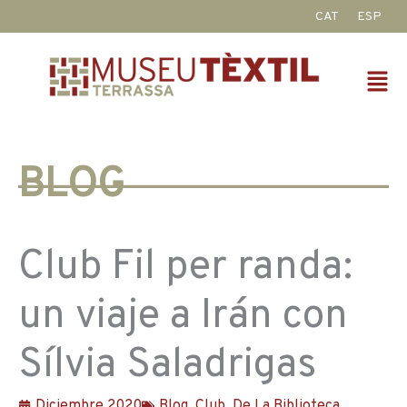
Ir
CAT
ESP
al
contenido
Fl
M
BLOG
Club Fil per randa:
un viaje a Irán con
Sílvia Saladrigas
Diciembre 2020
Blog
,
Club
,
De La Biblioteca