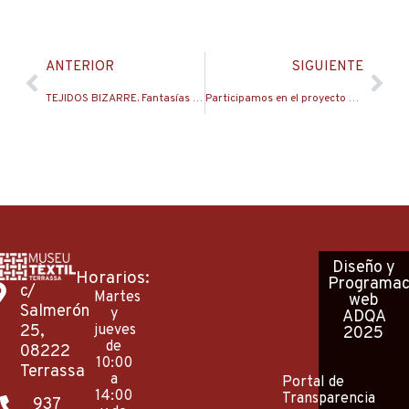
Ant
Sig
ANTERIOR
SIGUIENTE
TEJIDOS BIZARRE. Fantasías en seda.
Participamos en el proyecto “Giravolt” de digitalización 3D del patrimonio
Diseño
y
Horarios:
Programac
c/
Martes
web
Salmerón
y
ADQA
25,
jueves
2025
de
08222
10:00
Terrassa
a
Portal de
14:00
Transparencia
937