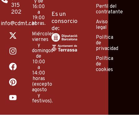
y de
315
Perfil del
16:00
202
contratante
a
Es un
19:00
consorcio
Aviso
info@cdmt.cat
horas.
legal
de:
X
I
F
P
Y
Miércoles,
-
n
a
i
o
Política
viernes
de
t
s
c
n
u
y
privacidad
domingos
w
t
e
t
t
de
Política
i
a
b
e
u
10:00
de
a
t
g
o
r
b
cookies
14:00
t
r
o
e
e
horas
e
a
k
s
(excepto
agosto
r
m
t
y
festivos).