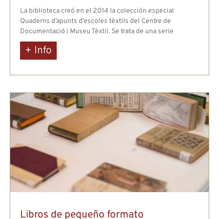
La biblioteca creó en el 2014 la colección especial
Quaderns d’apunts d’escoles tèxtils del Centre de
Documentació i Museu Tèxtil. Se trata de una serie
+ Info
Valorem la teva privadesa
Fem servir cookies per millorar la vostra experiència de
navegació, publicar anuncis o contingut personalitzats i
analitzar el nostre trànsit. En fer clic a "Acceptar-ho tot",
Libros de pequeño formato
accepteu el nostre ús de cookies.