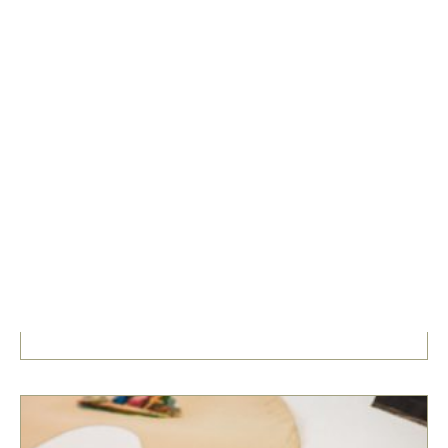
Labores de aguja
1 De Diciembre De 2021
Durante este año, en el club de lectura Fil per randa
hemos leído cuatro novelas estrechamente relacionadas
con las labores de aguja y la costura.
+ Info