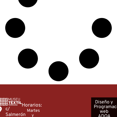
Diseño
y
Horarios:
Programac
c/
Martes
web
Salmerón
y
ADQA