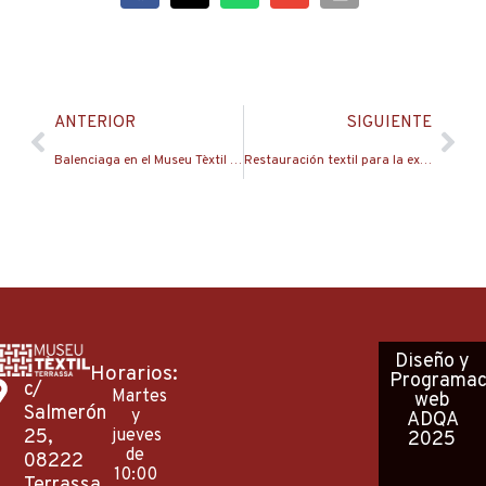
Ant
Sig
ANTERIOR
SIGUIENTE
Balenciaga en el Museu Tèxtil de Terrassa
Restauración textil para la exposición “Decòrum. Vestir la casa para la ocasión”
Diseño
y
Horarios:
Programac
c/
Martes
web
Salmerón
y
ADQA
25,
jueves
2025
de
08222
10:00
Terrassa