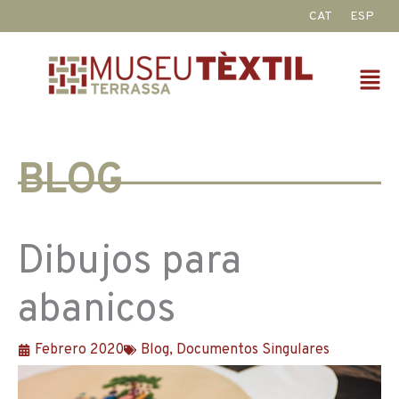
Ir
CAT
ESP
al
contenido
Fl
M
BLOG
Dibujos para
abanicos
Febrero 2020
Blog
,
Documentos Singulares