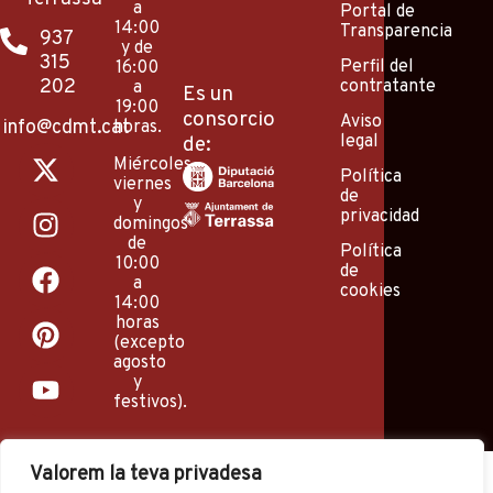
a
Portal de
14:00
Transparencia
937
y de
315
Perfil del
16:00
202
contratante
a
Es un
19:00
consorcio
Aviso
info@cdmt.cat
horas.
legal
de:
X
I
F
P
Y
Miércoles,
-
n
a
i
o
Política
viernes
de
t
s
c
n
u
y
privacidad
domingos
w
t
e
t
t
de
Política
i
a
b
e
u
10:00
de
a
t
g
o
r
b
cookies
14:00
t
r
o
e
e
horas
e
a
k
s
(excepto
agosto
r
m
t
y
festivos).
Valorem la teva privadesa