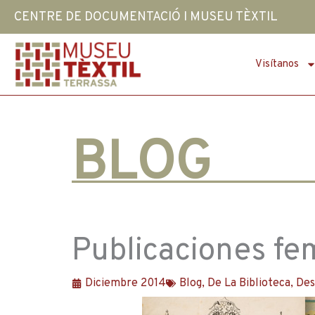
Ir
CENTRE DE DOCUMENTACIÓ I MUSEU TÈXTIL
al
contenido
Visítanos
BLOG
Publicaciones fe
Diciembre 2014
Blog
,
De La Biblioteca
,
Des