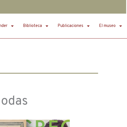
nder
Biblioteca
Publicaciones
El museo
modas