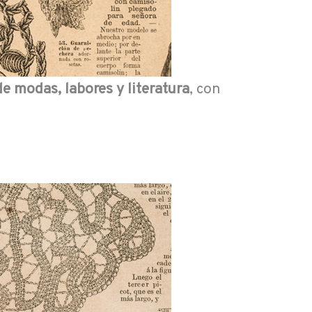
de modas, labores y literatura
, con