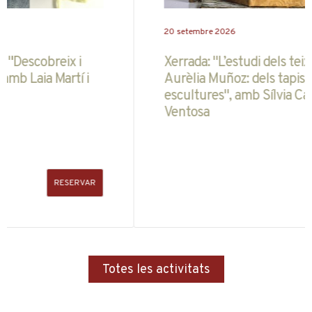
20 setembre 2026
Xerrada: "L’estudi dels teixits històrics.
Aurèlia Muñoz: dels tapissos de paret a les
escultures", amb Sílvia Carbonell i Sílvia
Ventosa
RESERVAR
Totes les activitats