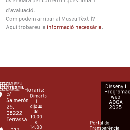
us enviarà per correu un qüestionari
d’avaluació.
Com podem arribar al Museu Tèxtil?
Aquí trobareu la
informació necessària
.
Disseny
i
Horaris:
Programac
c/
Dimarts
web
Salmerón
i
ADQA
25,
dijous
2025
de
08222
10.00
Terrassa
a
Portal de
14.00
Transparència