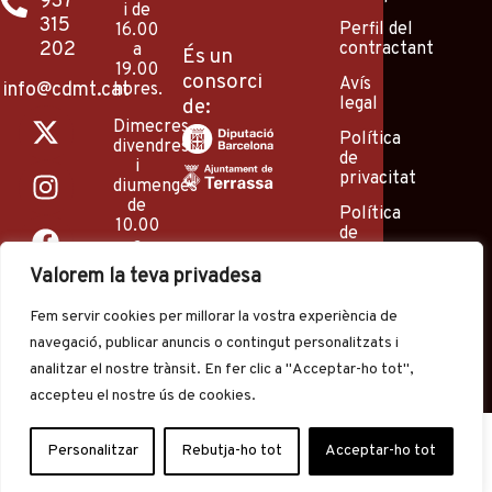
937
i de
315
Perfil del
16.00
202
contractant
a
És un
19.00
consorci
Avís
info@cdmt.cat
hores.
legal
de:
X
I
F
P
Y
Dimecres,
-
n
a
i
o
Política
divendres
de
t
s
c
n
u
i
privacitat
diumenges
w
t
e
t
t
de
Política
i
a
b
e
u
10.00
de
a
t
g
o
r
b
cookies
14.00
t
r
o
e
e
Valorem la teva privadesa
hores
e
a
k
s
(excepte
Fem servir cookies per millorar la vostra experiència de
agost
r
m
t
i
navegació, publicar anuncis o contingut personalitzats i
festius).
analitzar el nostre trànsit. En fer clic a "Acceptar-ho tot",
accepteu el nostre ús de cookies.
Personalitzar
Rebutja-ho tot
Acceptar-ho tot