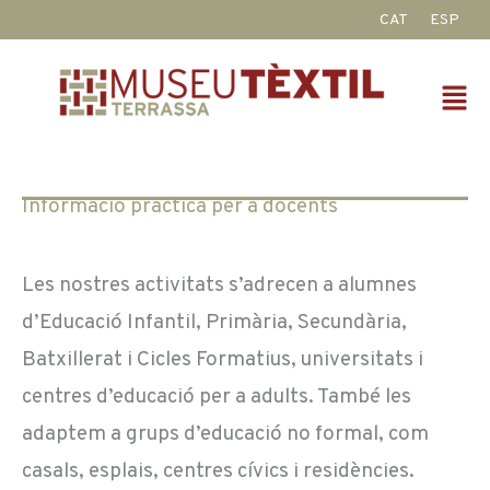
Vés
CAT
ESP
al
contingut
Fl
M
Informació pràctica per a docents
Les nostres activitats s’adrecen a alumnes
d’Educació Infantil, Primària, Secundària,
Batxillerat i Cicles Formatius, universitats i
centres d’educació per a adults. També les
adaptem a grups d’educació no formal, com
casals, esplais, centres cívics i residències.