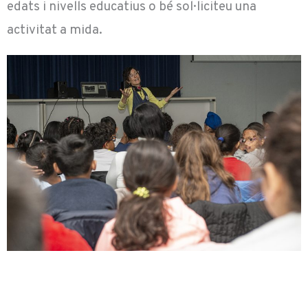
edats i nivells educatius o bé sol·liciteu una
activitat a mida.