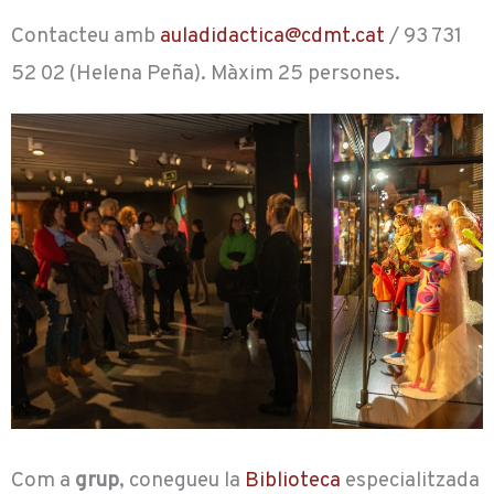
Contacteu amb
auladidactica@cdmt.cat
/ 93 731
52 02 (Helena Peña). Màxim 25 persones.
Com a
grup
, conegueu la
Biblioteca
especialitzada