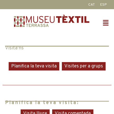
Vés
CAT
ESP
al
contingut
Fl
M
Visita'ns
Planifica la teva visita
Visites per a grups
Planifica la teva visita:
Visita lliure
Visita comentada