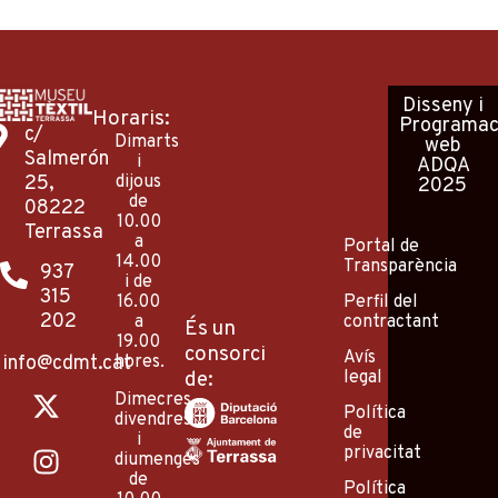
Disseny
i
Horaris:
Programac
c/
Dimarts
web
Salmerón
i
ADQA
25,
dijous
2025
de
08222
10.00
Terrassa
a
Portal de
14.00
Transparència
937
i de
315
Perfil del
16.00
202
contractant
a
És un
19.00
consorci
Avís
info@cdmt.cat
hores.
legal
de:
X
I
F
P
Y
Dimecres,
-
n
a
i
o
Política
divendres
de
t
s
c
n
u
i
privacitat
diumenges
w
t
e
t
t
de
Política