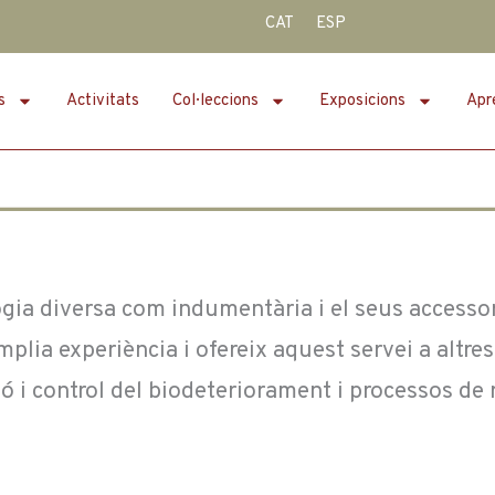
CAT
ESP
s
Activitats
Col·leccions
Exposicions
Apr
ogia diversa com indumentària i el seus accessori
ia experiència i ofereix aquest servei a altres 
ó i control del biodeteriorament i processos de 