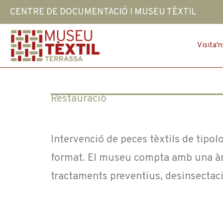
Vés
CENTRE DE DOCUMENTACIÓ I MUSEU TÈXTIL
al
contingut
Visita'n
Restauració
Intervenció de peces tèxtils de tipol
format. El museu compta amb una àmpl
tractaments preventius, desinsectaci