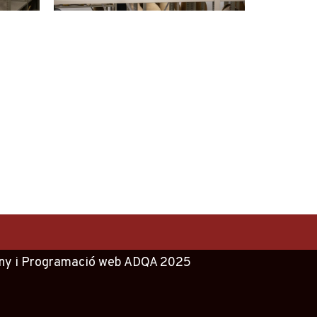
ny
i
Programació web
ADQA
2025