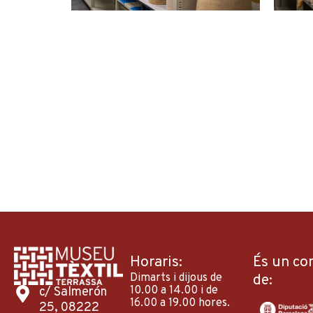
Horaris:
És un co
Dimarts i dijous de
de:
10.00 a 14.00 i de
c/ Salmerón
16.00 a 19.00 hores.
25, 08222