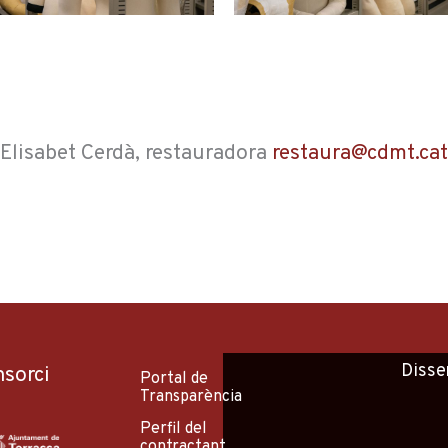
Elisabet Cerdà, restauradora
restaura@cdmt.cat
Disse
nsorci
Portal de
Transparència
Perfil del
contractant