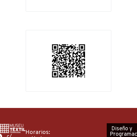
Diseño
y
Horarios:
Programac
c/