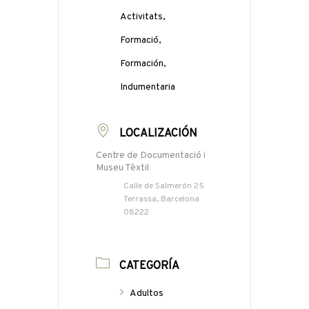
Activitats,
Formació,
Formación,
Indumentaria
LOCALIZACIÓN
Centre de Documentació i
Museu Tèxtil
Calle de Salmerón 25
Terrassa, Barcelona
08222
CATEGORÍA
Adultos