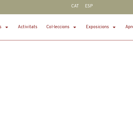
CAT
ESP
s
Activitats
Col·leccions
Exposicions
Apr