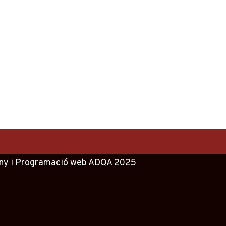
ny
i
Programació web
ADQA
2025