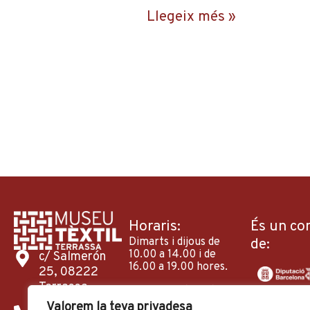
Llegeix més »
Horaris:
És un co
Dimarts i dijous de
de:
10.00 a 14.00 i de
c/ Salmerón
16.00 a 19.00 hores.
25, 08222
Terrassa
Dimecres, divendres i
diumenges de 10.00 a
Valorem la teva privadesa