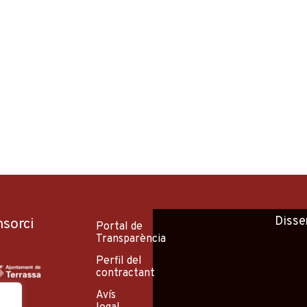
Disse
nsorci
Portal de
Transparència
Perfil del
contractant
Avís