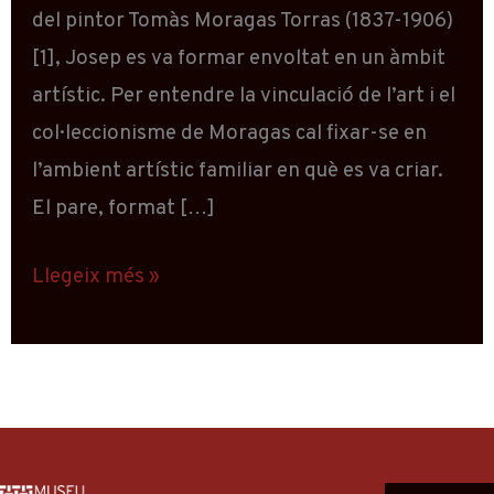
del pintor Tomàs Moragas Torras (1837-1906)
[1], Josep es va formar envoltat en un àmbit
artístic. Per entendre la vinculació de l’art i el
col·leccionisme de Moragas cal fixar-se en
l’ambient artístic familiar en què es va criar.
El pare, format […]
Llegeix més »