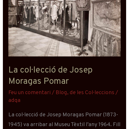
de
Josep
Moragas
Pomar
La col·lecció de Josep
Moragas Pomar
Feu un comentari
/
Blog
,
de les Col·leccions
/
adqa
La col·lecció de Josep Moragas Pomar (1873-
1945) va arribar al Museu Tèxtil l’any 1964. Fill