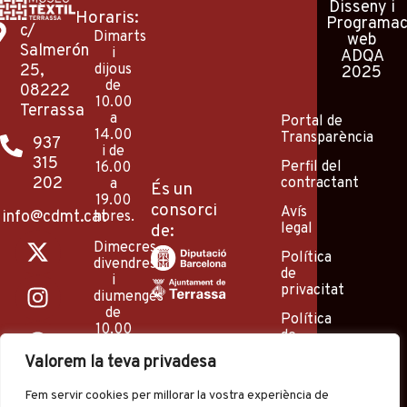
Disseny
i
Horaris:
Programac
c/
Dimarts
web
Salmerón
i
ADQA
25,
dijous
2025
de
08222
10.00
Terrassa
a
Portal de
14.00
Transparència
937
i de
315
Perfil del
16.00
202
contractant
a
És un
19.00
consorci
Avís
info@cdmt.cat
hores.
legal
de:
X
I
F
P
Y
Dimecres,
-
n
a
i
o
Política
divendres
de
t
s
c
n
u
i
privacitat
diumenges
w
t
e
t
t
de
Política
i
a
b
e
u
10.00
de
a
t
g
o
r
b
cookies
Valorem la teva privadesa
14.00
t
r
o
e
e
hores
e
a
k
s
(excepte
Fem servir cookies per millorar la vostra experiència de