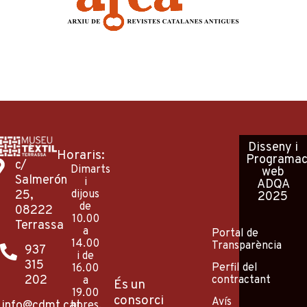
Disseny
i
Horaris:
Programac
c/
Dimarts
web
Salmerón
i
ADQA
25,
dijous
2025
de
08222
10.00
Terrassa
a
Portal de
14.00
Transparència
937
i de
315
Perfil del
16.00
202
contractant
a
És un
19.00
consorci
Avís
info@cdmt.cat
hores.