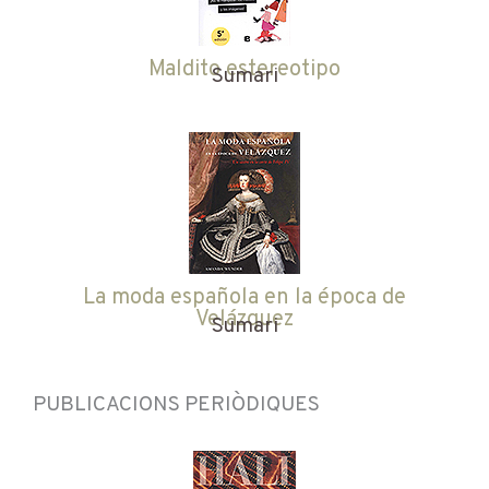
Maldito estereotipo
Sumari
La moda española en la época de
Velázquez
Sumari
PUBLICACIONS PERIÒDIQUES