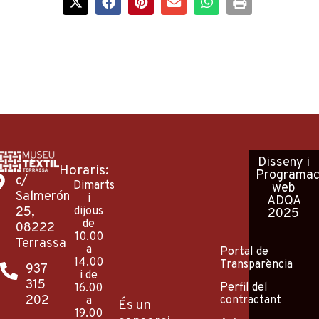
Disseny
i
Horaris:
Programac
c/
Dimarts
web
Salmerón
i
ADQA
25,
dijous
2025
de
08222
10.00
Terrassa
a
Portal de
14.00
Transparència
937
i de
315
Perfil del
16.00
202
contractant
a
És un
19.00