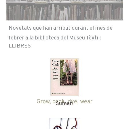
Novetats que han arribat durant el mes de
febrer a la biblioteca del Museu Tèxtil:
LLIBRES
Grow, cook, dye, wear
Sumari