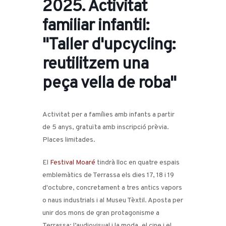
2025. Activitat
familiar infantil:
"Taller d'upcycling:
reutilitzem una
peça vella de roba"
Activitat per a famílies amb infants a partir
de 5 anys, gratuïta amb inscripció prèvia.
Places limitades.
El
Festival Moaré
tindrà lloc en quatre espais
emblemàtics de Terrassa els dies 17, 18 i 19
d'octubre, concretament a tres antics vapors
o naus industrials i al Museu Tèxtil. Aposta per
unir dos mons de gran protagonisme a
Terrassa: l’audiovisual i la moda, el cine i el