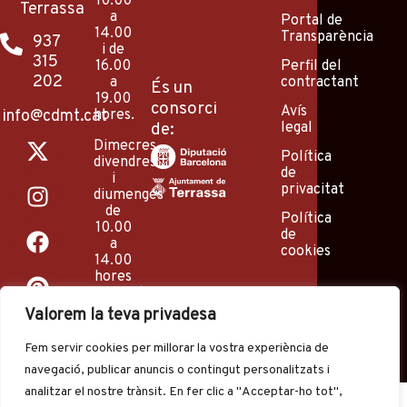
10.00
Terrassa
a
Portal de
14.00
Transparència
937
i de
315
Perfil del
16.00
202
contractant
a
És un
19.00
consorci
Avís
info@cdmt.cat
hores.
legal
de:
X
I
F
P
Y
Dimecres,
-
n
a
i
o
Política
divendres
de
t
s
c
n
u
i
privacitat
diumenges
w
t
e
t
t
de
Política
i
a
b
e
u
10.00
de
a
t
g
o
r
b
cookies
14.00
t
r
o
e
e
hores
e
a
k
s
(excepte
agost
Valorem la teva privadesa
r
m
t
i
festius).
Fem servir cookies per millorar la vostra experiència de
navegació, publicar anuncis o contingut personalitzats i
analitzar el nostre trànsit. En fer clic a "Acceptar-ho tot",