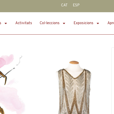
CAT
ESP
s
Activitats
Col·leccions
Exposicions
Apr