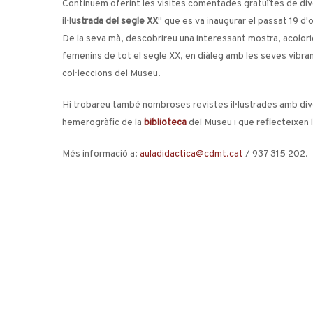
Continuem oferint les visites comentades gratuïtes de div
il·lustrada del segle XX
" que es va inaugurar el passat 19 d'o
De la seva mà, descobrireu una interessant mostra, acolori
femenins de tot el segle XX, en diàleg amb les seves vibrant
col·leccions del Museu.
Hi trobareu també nombroses revistes il·lustrades amb dive
hemerogràfic de la
biblioteca
del Museu i que reflecteixen l'
Més informació a:
auladidactica@cdmt.cat
/ 937 315 202.