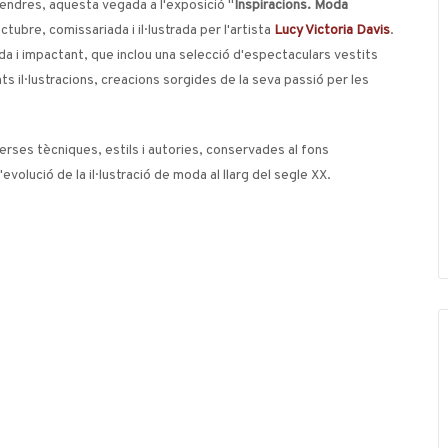
endres, aquesta vegada a l'exposició "
Inspiracions. Moda
ctubre, comissariada i il·lustrada per l'artista
Lucy Victoria Davis
.
da i impactant, que inclou una selecció d'espectaculars vestits
s il·lustracions, creacions sorgides de la seva passió per les
rses tècniques, estils i autories, conservades al fons
evolució de la il·lustració de moda al llarg del segle XX.